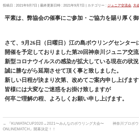
投稿日 : 2021年9月7日
最終更新日時 : 2021年9月7日
カテゴリー :
ジュニア交流会
,
大
平素は、弊協会の催事にご参加・ご協力を賜り厚く御
さて、9月26日（日曜日）江の島ボウリングセンター
開催を予定しておりました
第20回神奈川ジュニア交
新型コロナウイルスの感染が
拡大している現在の状況
誠に勝ながら延期させて
頂く
事と致しました。
新しい日程が決まり次第、改めてご案内申し上げます
皆様には大変なご迷惑をお掛け致しますが
何卒ご理解の程、よろしくお願い申し上げます。
←
『KUWATACUP2020→2021〜みんなのボウリング大会〜
神奈川プロボウラ
ONLINEMATCH』開幕決定！！