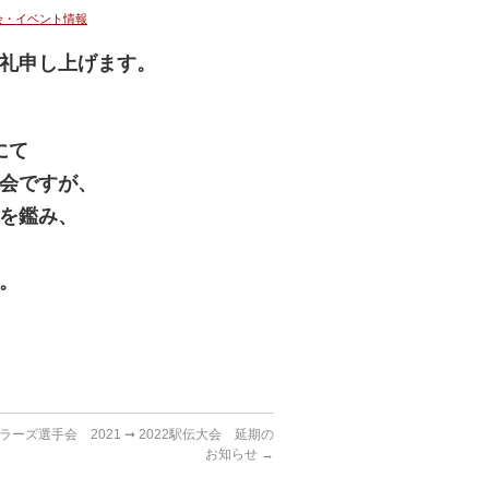
会・イベント情報
礼申し上げます。
にて
流会ですが、
を
鑑み、
。
ーズ選手会 2021 ➞ 2022駅伝大会 延期の
お知らせ
→