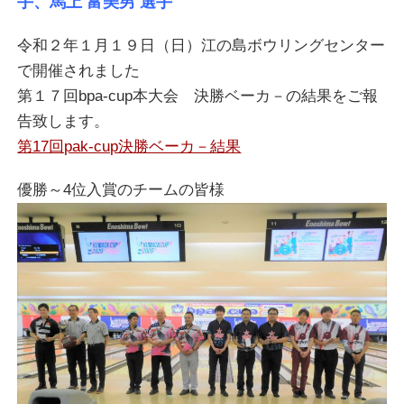
手、馬上 富美男 選手
令和２年１月１９日（日）江の島ボウリングセンター
で開催されました
第１７回bpa-cup本大会 決勝ベーカ－の結果をご報
告致します。
第17回pak-cup決勝ベーカ－結果
優勝～4位入賞のチームの皆様