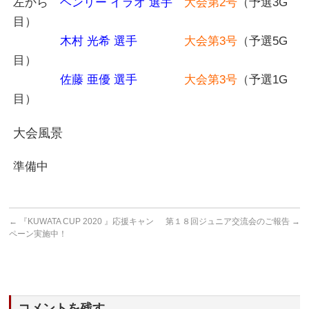
左から
ヘンリー イラオ 選手
大会第2号
（予選3G
目）
木村 光希 選手
大会第3号
（予選5G
目）
佐藤 亜優 選手
大会第3号
（予選1G
目）
大会風景
準備中
←
『KUWATA CUP 2020 』応援キャン
第１８回ジュニア交流会のご報告
→
ペーン実施中！
コメントを残す