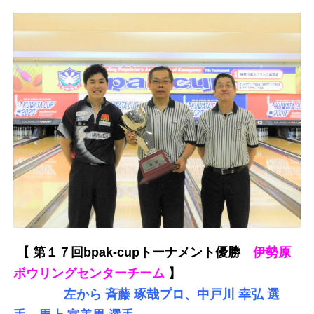
【 第１７回bpak-cupトーナメント優勝
伊勢原
ボウリングセンターチーム
】
左から 斉藤 琢哉プロ、中戸川 幸弘 選